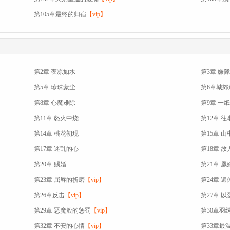
第105章最终的归宿
【vip】
第2章 夜凉如水
第3章 嫌
第5章 珍珠蒙尘
第6章城郊
第8章 心魔难除
第9章 一
第11章 怒火中烧
第12章 
第14章 桃花初现
第15章 
第17章 迷乱的心
第18章 故
第20章 赐婚
第21章 凰
第23章 屈辱的折磨
【vip】
第24章 
第26章反击
【vip】
第27章 
第29章 恶魔般的惩罚
【vip】
第30章羽
第32章 不安的心情
【vip】
第33章最