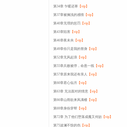
第34章 乍暖还寒
【vip】
第37章被搁浅的感情
【vip】
第40章无理的惩罚
【vip】
第43章陷害
【vip】
第46章夜未央
【vip】
第49章你只是我的替身
【vip】
第52章无风起浪
【vip】
第55章兵败被俘，命悬一线
【vip】
第57章原来我还有亲人
【vip】
第60章君心似月
【vip】
第63章 无法面对的情意
【vip】
第66章山雨欲来风满楼
【vip】
第69章身份穿帮
【vip】
第72章 为了他们堕落成魔又何妨
【vip】
第75波澜不惊的伤
【vip】