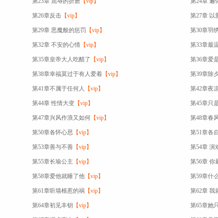
第23章 屈辱的折磨
【vip】
第24章 
第26章反击
【vip】
第27章 
第29章 恶魔般的惩罚
【vip】
第30章羽
第32章 不安的心情
【vip】
第33章最
第35章皇帝大人吃醋了
【vip】
第36章爱
第38章幸福莫过于有人爱着
【vip】
第39章除
第41章不属于任何人
【vip】
第42章夜
第44章 性情大变
【vip】
第45章只
第47章兴风作浪又如何
【vip】
第48章春
第50章各怀心思
【vip】
第51章各
第53章善与不善
【vip】
第54章 演
第55章长瑜公主
【vip】
第56章 
第58章爱他就睡了他
【vip】
第59章什
第61章听墙根惹的祸
【vip】
第62章 
第64章初见丰钥
【vip】
第65章她