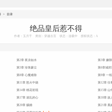
得
>
目录
绝品皇后惹不得
作者：玉月千
类别：穿越古言
状态：连载中
授权状态：A
第2章 夜凉如水
第3章 嫌
第5章 珍珠蒙尘
第6章城郊
第8章 心魔难除
第9章 一
第11章 怒火中烧
第12章 
第14章 桃花初现
第15章 
第17章 迷乱的心
第18章 故
第20章 赐婚
第21章 凰