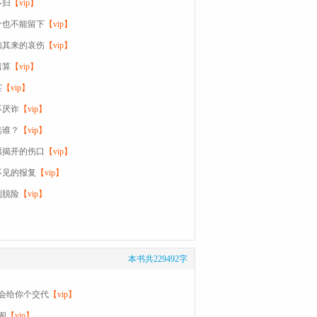
不归
【vip】
个也不能留下
【vip】
如其来的哀伤
【vip】
暗算
【vip】
宴
【vip】
不厌诈
【vip】
选谁？
【vip】
愿揭开的伤口
【vip】
不见的报复
【vip】
利脱险
【vip】
本书共229492字
我会给你个交代
【vip】
闹
【vip】