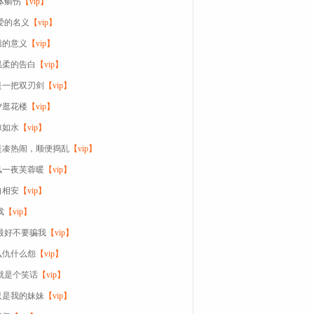
遍体鳞伤
【vip】
以爱的名义
【vip】
绣的意义
【vip】
温柔的告白
【vip】
是一把双刃剑
【vip】
夕逛花楼
【vip】
凉如水
【vip】
是凑热闹，顺便捣乱
【vip】
风一夜芙蓉暖
【vip】
自相安
【vip】
戏
【vip】
你最好不要骗我
【vip】
么仇什么怨
【vip】
我就是个笑话
【vip】
只是我的妹妹
【vip】