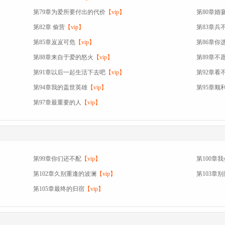
第79章为爱所要付出的代价
【vip】
第80章婚
第82章 偷营
【vip】
第83章兵
第85章岌岌可危
【vip】
第86章你
第88章来自于爱的怒火
【vip】
第89章不
第91章以后一起生活下去吧
【vip】
第92章看
第94章我的盖世英雄
【vip】
第95章顺
第97章最重要的人
【vip】
第99章你们还不配
【vip】
第100章
第102章久别重逢的波澜
【vip】
第103章别
第105章最终的归宿
【vip】