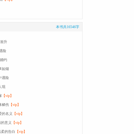
本书共16546字
隙渐升
遇险
纸婚约
往事如烟
山中遇险
人现
嫁
【vip】
遍体鳞伤
【vip】
以爱的名义
【vip】
绣的意义
【vip】
温柔的告白
【vip】