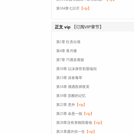
第104章七日尽
【vip】
正文
vip
【订阅VIP章节】
第1章 红杏出墙
第4章 香月楼
第7章 巧遇皇甫骏
第10章 以沫身世初显端倪
第13章 误食毒草
第16章 偶遇医师夜英
第19章 苏醒的记忆
第22章 意外
【vip】
第25章 命悬一线
【vip】
第28章没有资格陪着他
【vip】
第31章愿许你一生
【vip】