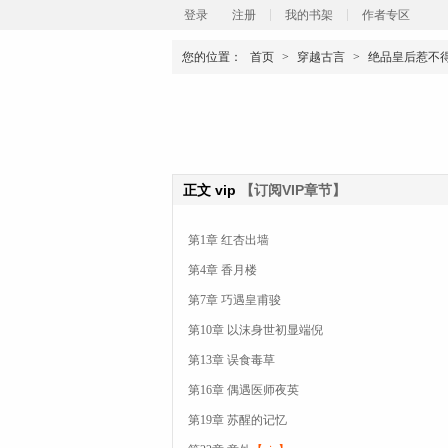
登录
注册
我的书架
作者专区
您的位置：
首页
>
穿越古言
>
绝品皇后惹不
正文
vip
【订阅VIP章节】
第1章 红杏出墙
第4章 香月楼
第7章 巧遇皇甫骏
第10章 以沫身世初显端倪
第13章 误食毒草
第16章 偶遇医师夜英
第19章 苏醒的记忆