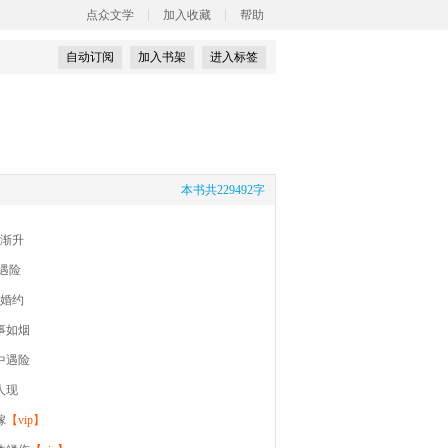
点众文学
加入收藏
帮助
自动订阅
加入书架
进入标签
本书共229492字
隙渐升
遇险
纸婚约
往事如烟
山中遇险
人现
嫁
【vip】