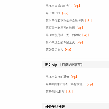
第78章皇甫骏的大礼
【vip】
第81章出征
【vip】
第84章你若不救他你会后悔的
【vip】
第87章一刻三刀的酷刑
【vip】
第90章那是独一无二的锦城
【vip】
第93章燃起的希望之火
【vip】
第96章黑衣人
【vip】
正文
vip
【订阅VIP章节】
第98章久别的重逢
【vip】
第101章国有国法，家有家规。
【vip】
第104章七日尽
【vip】
同类作品推荐