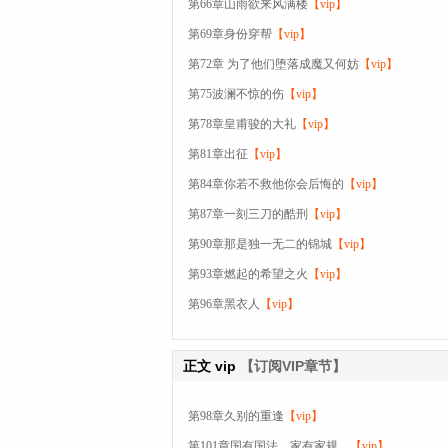
第66章山雨欲来风满楼
【vip】
第69章身份穿帮
【vip】
第72章 为了他们堕落成魔又何妨
【vip】
第75波澜不惊的伤
【vip】
第78章皇甫骏的大礼
【vip】
第81章出征
【vip】
第84章你若不救他你会后悔的
【vip】
第87章一刻三刀的酷刑
【vip】
第90章那是独一无二的锦城
【vip】
第93章燃起的希望之火
【vip】
第96章黑衣人
【vip】
正文
vip
【订阅VIP章节】
第98章久别的重逢
【vip】
第101章国有国法，家有家规。
【vip】