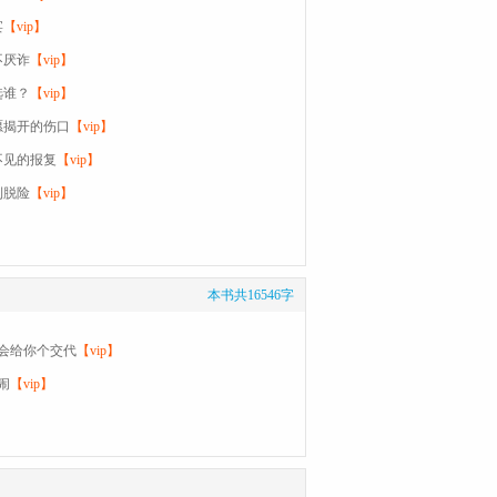
宴
【vip】
不厌诈
【vip】
选谁？
【vip】
愿揭开的伤口
【vip】
不见的报复
【vip】
利脱险
【vip】
本书共16546字
我会给你个交代
【vip】
闹
【vip】