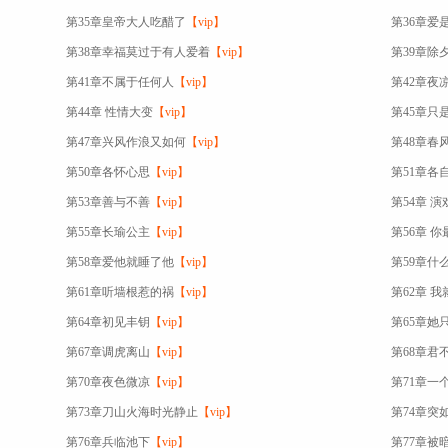
第35章皇帝大人吃醋了
【vip】
第36章爱
第38章幸福莫过于有人爱着
【vip】
第39章除
第41章不属于任何人
【vip】
第42章夜
第44章 性情大变
【vip】
第45章只
第47章兴风作浪又如何
【vip】
第48章春
第50章各怀心思
【vip】
第51章各
第53章善与不善
【vip】
第54章 演
第55章长瑜公主
【vip】
第56章 
第58章爱他就睡了他
【vip】
第59章什
第61章听墙根惹的祸
【vip】
第62章 
第64章初见丰钥
【vip】
第65章她
第67章调虎离山
【vip】
第68章君
第70章夜色微凉
【vip】
第71章一
第73章刀山火海时光静止
【vip】
第74章突
第76章兵临池下
【vip】
第77章被