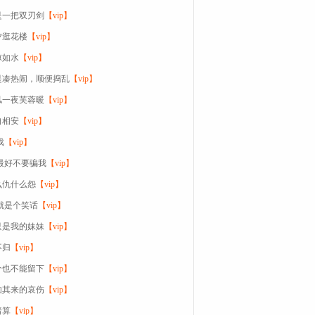
是一把双刃剑
【vip】
夕逛花楼
【vip】
凉如水
【vip】
是凑热闹，顺便捣乱
【vip】
风一夜芙蓉暖
【vip】
自相安
【vip】
戏
【vip】
你最好不要骗我
【vip】
么仇什么怨
【vip】
我就是个笑话
【vip】
只是我的妹妹
【vip】
不归
【vip】
个也不能留下
【vip】
如其来的哀伤
【vip】
暗算
【vip】