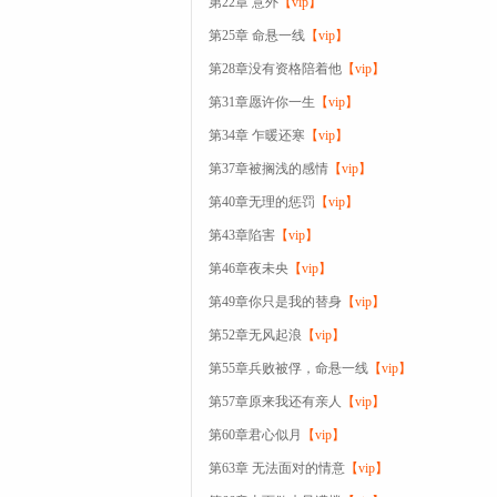
第22章 意外
【vip】
第25章 命悬一线
【vip】
第28章没有资格陪着他
【vip】
第31章愿许你一生
【vip】
第34章 乍暖还寒
【vip】
第37章被搁浅的感情
【vip】
第40章无理的惩罚
【vip】
第43章陷害
【vip】
第46章夜未央
【vip】
第49章你只是我的替身
【vip】
第52章无风起浪
【vip】
第55章兵败被俘，命悬一线
【vip】
第57章原来我还有亲人
【vip】
第60章君心似月
【vip】
第63章 无法面对的情意
【vip】