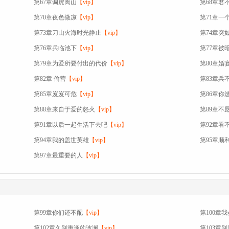
第67章调虎离山
【vip】
第68章君
第70章夜色微凉
【vip】
第71章一
第73章刀山火海时光静止
【vip】
第74章突
第76章兵临池下
【vip】
第77章被
第79章为爱所要付出的代价
【vip】
第80章婚
第82章 偷营
【vip】
第83章兵
第85章岌岌可危
【vip】
第86章你
第88章来自于爱的怒火
【vip】
第89章不
第91章以后一起生活下去吧
【vip】
第92章看
第94章我的盖世英雄
【vip】
第95章顺
第97章最重要的人
【vip】
第99章你们还不配
【vip】
第100章
第102章久别重逢的波澜
【vip】
第103章别