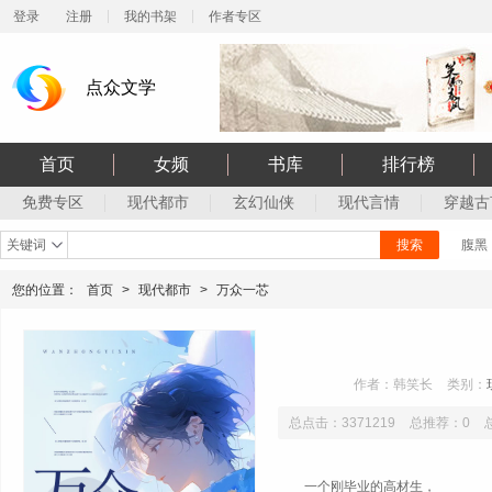
登录
注册
我的书架
作者专区
点众文学
首页
女频
书库
排行榜
免费专区
现代都市
玄幻仙侠
现代言情
穿越古
关键词
搜索
腹黑
您的位置：
首页
>
现代都市
>
万众一芯
作者：韩笑长
类别：
总点击：3371219
总推荐：0
一个刚毕业的高材生，