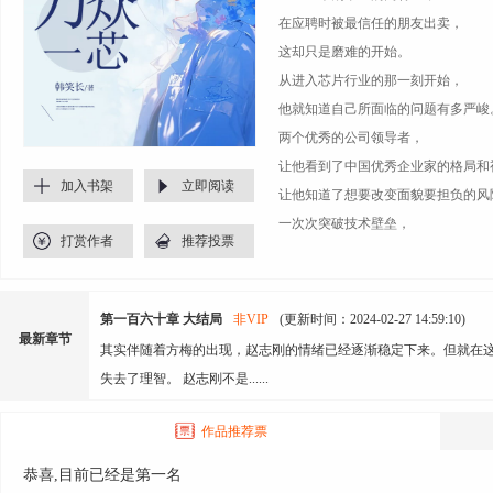
在应聘时被最信任的朋友出卖，
这却只是磨难的开始。
从进入芯片行业的那一刻开始，
他就知道自己所面临的问题有多严峻
两个优秀的公司领导者，
让他看到了中国优秀企业家的格局和
加入书架
立即阅读
让他知道了想要改变面貌要担负的风
一次次突破技术壁垒，
打赏作者
推荐投票
又一次次被现实打败。
利益面前，他们成了的阻挡财富的“寄
却暗自发力，为中国芯默默付出。
第一百六十章 大结局
非VIP
(更新时间：2024-02-27 14:59:10)
被所有人曲解，被同时刁难，被竞争
最新章节
其实伴随着方梅的出现，赵志刚的情绪已经逐渐稳定下来。但就在
他们的每一步都异常艰难，但也异常
失去了理智。 赵志刚不是......
不论被打压，还是被恐吓。
不论面对生死，还是尊严践踏。
作品推荐票
他们哭过、痛过，却从没有放弃过。
恭喜,目前已经是第一名