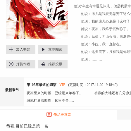
他说:今生有幸遇见沫儿，便是我最
他说：沫儿是我夏无恙宠了这么久
他说：我的凉儿心底是什么样子，
她说：夜凉，我终于找到你了。
他说：姑娘，刀山火海，离渊也
他说：小姐，我一直都在。
加入书架
立即阅读
他说：这天底下，只有我是你最亲
他说：………
打赏作者
推荐投票
朱颜未老，情不断，直教情人赴
夜色微凉，君不归，知人知面不
第105章最终的归宿
VIP
(更新时间：2017-11-29 19:18:40)
最新章节
夜凉醒来的时候，已经是来年春了。 初春的大地还有几分凉意
细地打量着四周，这里不是......
作品推荐票
恭喜,目前已经是第一名