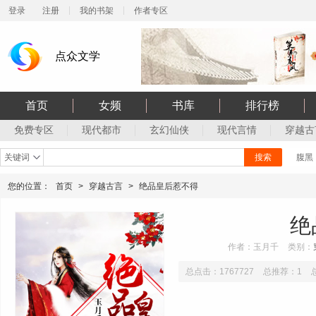
登录
注册
我的书架
作者专区
点众文学
首页
女频
书库
排行榜
免费专区
现代都市
玄幻仙侠
现代言情
穿越古
关键词
搜索
腹黑
您的位置：
首页
>
穿越古言
>
绝品皇后惹不得
绝
作者：玉月千
类别：
总点击：1767727
总推荐：1