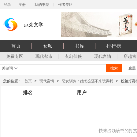
登录
注册
我的书架
作者专区
点众文学
首页
女频
书库
排行榜
免费专区
现代都市
玄幻仙侠
现代言情
穿越古
关键词
搜索
腹黑
您的位置：
首页
>
现代言情
>
恶女训狗：她怎么还不来玩弄我
>
粉丝打赏
排名
用户
快来占领该书的打