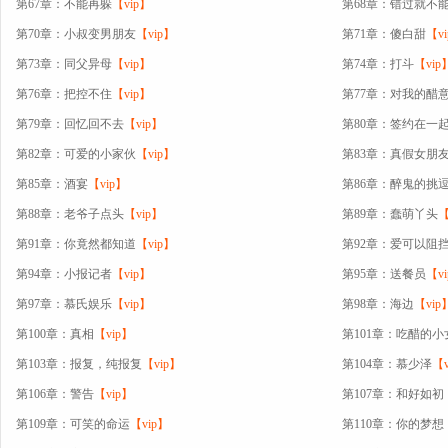
第67章：不能再躲
【vip】
第68章：错过就不
第70章：小叔变男朋友
【vip】
第71章：傻白甜
【v
第73章：同父异母
【vip】
第74章：打斗
【vip
第76章：把控不住
【vip】
第77章：对我的醋
第79章：回忆回不去
【vip】
第80章：签约在一
第82章：可爱的小家伙
【vip】
第83章：真假女朋
第85章：酒宴
【vip】
第86章：醉鬼的挑
第88章：老爷子点头
【vip】
第89章：蠢萌丫头
【
第91章：你竟然都知道
【vip】
第92章：爱可以阻
第94章：小报记者
【vip】
第95章：送餐员
【v
第97章：慕氏娱乐
【vip】
第98章：海边
【vip
第100章：真相
【vip】
第101章：吃醋的小
第103章：报复，纯报复
【vip】
第104章：慕少泽
【v
第106章：警告
【vip】
第107章：和好如初
第109章：可笑的命运
【vip】
第110章：你的梦想